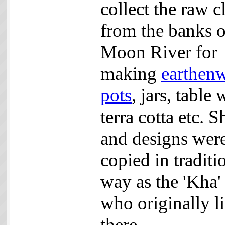
collect the raw c
from the banks o
Moon River for
making
earthen
pots
, jars, table 
terra cotta etc. 
and designs wer
copied in traditi
way as the 'Kha' 
who originally l
there.