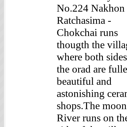
No.224 Nakhon
Ratchasima -
Chokchai runs
thougth the vill
where both sides
the orad are full
beautiful and
astonishing cera
shops.The moon
River runs on th