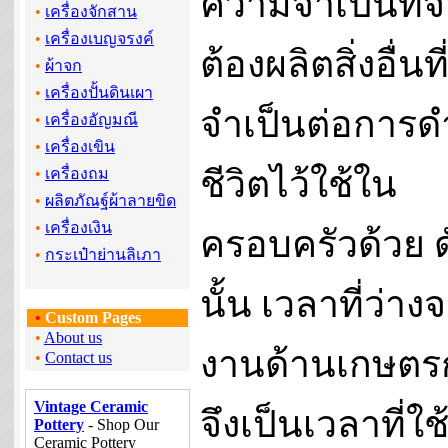
ความจำเป็นที่จ
•
เครื่องจักสาน
•
เครื่องเบญจรงค์
ต้องผลิตสิ่งอื่นที
•
ผ้าจก
•
เครื่องปั้นดินเผา
จำเป็นต่อการด
•
เครื่องอัญมณี
•
เครื่องเขิน
ชีวิตไว้ใช้ใน
•
เครื่องถม
•
ผลิตภัณฐ์ผ้าลายขิด
•
เครื่องเงิน
ครอบครัวด้วย ด
•
กระเป๋าย่านลิเภา
นั้น เวลาที่ว่าง
•
Custom Pages
•
About us
งานด้านเกษตร
•
Contact us
Vintage Ceramic
จึงเป็นเวลาที่ใช
Pottery
- Shop Our
Ceramic Pottery