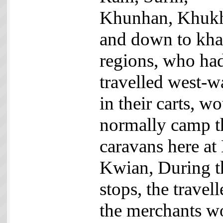
Khunhan, Khuk
and down to kh
regions, who ha
travelled west-w
in their carts, w
normally camp t
caravans here at
Kwian, During t
stops, the travell
the merchants w