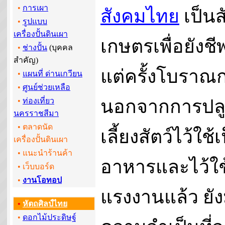
•
การเผา
สังคมไทย
เป็นส
•
รูปแบบ
เครื่องปั้นดินเผา
เกษตรเพื่อยังช
•
ช่างปั้น
(บุคคล
สำคัญ)
แต่ครั้งโบราณ
•
แผนที่ ด่านเกวียน
•
ศูนย์ช่วยเหลือ
นอกจากการปลู
•
ท่องเที่ยว
นครราชสีมา
• ตลาดนัด
เลี้ยงสัตว์ไว้ใช้
เครื่องปั้นดินเผา
• แนะนำร้านค้า
อาหารและไว้ใช
•
เว็บบอร์ด
•
งานโอทอป
แรงงานแล้ว ยัง
•
หัตถศิลป์ไทย
•
ดอกไม้ประดิษฐ์