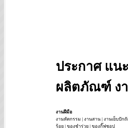
ประกาศ แนะ
ผลิตภัณฑ์ 
งานฝีมือ
งานหัตกรรม | งานสาน | งานเย็บปักถั
ร้อย | ของชำร่วย | ของกิ๊ฟชอป