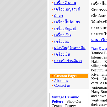
•
เครื่องจักสาน
เครื่องปั
•
เครื่องเบญจรงค์
หัตถกรรม
•
ผ้าจก
เพื่อส่งอ
ได้อย่างช
•
เครื่องปั้นดินเผา
กระบวนกา
•
เครื่องอัญมณี
กระจายไ
•
เครื่องเขิน
ด่านเกวี
•
เครื่องถม
•
ผลิตภัณฐ์ผ้าลายขิด
Dan Kwia
Tambol Da
•
เครื่องเงิน
kilometres
•
กระเป๋าย่านลิเภา
Nakhon Ra
village wh
beautiful
River runs
•
Custom Pages
Kwian Litt
•
About us
carts. As 
•
Contact us
variouspar
Nang Rong
and down 
Vintage Ceramic
west-wards
Pottery
- Shop Our
their cara
Ceramic Pottery