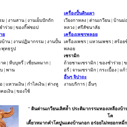
เครื่องปั้นดินเผา
ม | งานสาน | งานเย็บปักถัก
เวียงกาหลง | ด่านเกวียน | บ้านม่อ
งชำร่วย | ของกิ๊ฟชอป
หลวง | ศรีสัชนาลัย
าย
เครื่องเพชรพลอย
บ้าน | งานปฏิมากรรม | งานปั้น
เครื่องเพชร | แหวนเพชร | สร้อยข
ะพุทธรูป
พลอย
เซรามิก
ถาด | หีบบุหรี่ | เชี่ยนหมาก |
ถ้วยชามเซรามิก | ของชำร่วย | 
ลับ | พาน
อรี่ | จานเซรามิก | กระเบื้อง | แก
อื่นๆ จิปาถะ
อ | แหวนเงิน | กำไลเงิน | ต่างหู
งานบริการ | อื่นๆ
อยคอเงิน | ของใช้
"
ดินด่านเกวียนเลิศล้ำ ประติมากรรมทองเหลืองบ้
โค
เคี้ยวหมากคำโตปูนแดงบ้านกอก อร่อยไม่หยอกหมี่กร