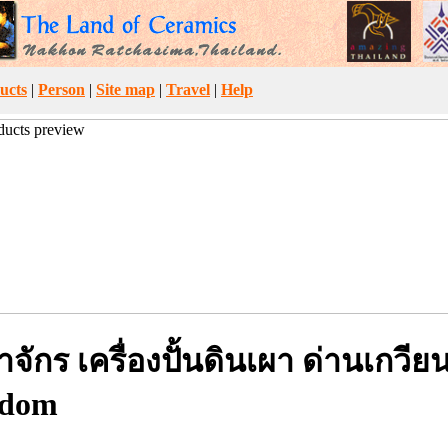
ucts
|
Person
|
Site map
|
Travel
|
Help
ักร เครื่องปั้นดินเผา ด่านเกวียน
gdom