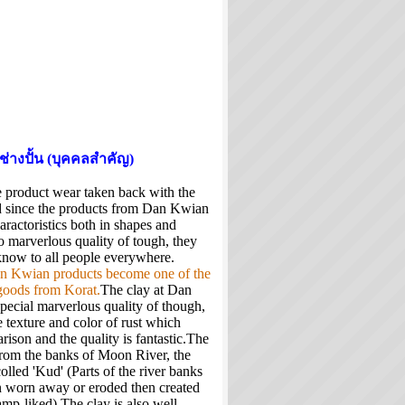
ช่างปั้น (บุคคลสำคัญ)
 product wear taken back with the
 since the products from Dan Kwian
aractoristics both in shapes and
o marverlous quality of tough, they
now to all people everywhere.
an Kwian products become one of the
goods from Korat.
The clay at Dan
pecial marverlous quality of though,
le texture and color of rust which
ison and the quality is fantastic.The
 from the banks of Moon River, the
colled 'Kud' (Parts of the river banks
n worn away or eroded then created
mp-liked).The clay is also well