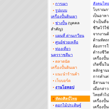
สังคมไท
•
การเผา
โบราณกาล
•
รูปแบบ
เป็นอาหา
เครื่องปั้นดินเผา
จำเป็นที่
•
ช่างปั้น
(บุคคล
ชีวิตไว้ใ
สำคัญ)
จากงานด้
•
แผนที่ ด่านเกวียน
ด้านหัตถ
•
ศูนย์ช่วยเหลือ
ต้องการใช
•
ท่องเที่ยว
ดำรงชีวิ
นครราชสีมา
เครื่องปั้
• ตลาดนัด
เกิดขึ้นใ
เครื่องปั้นดินเผา
หลักฐานห
• แนะนำร้านค้า
การทำเคร
•
เว็บบอร์ด
อีสานมานา
•
งานโอทอป
เมื่อกล่า
ไทยทั่วไป
•
หัตถศิลป์ไทย
เครื่องปั
•
ดอกไม้ประดิษฐ์
เครื่องปั้