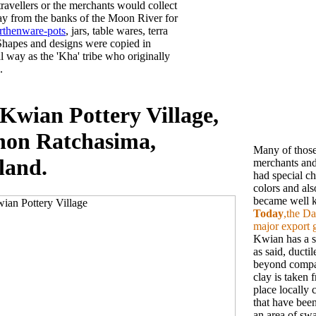
 travellers or the merchants would collect
ay from the banks of the Moon River for
rthenware-pots
, jars, table wares, terra
 Shapes and designs were copied in
al way as the 'Kha' tribe who originally
.
Kwian Pottery Village,
on Ratchasima,
Many of those
land.
merchants and
had special ch
colors and als
became well k
Today
,the D
major export 
Kwian has a s
as said, ducti
beyond compar
clay is taken
place locally 
that have bee
an area of swa