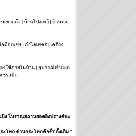
นเขาแก้ว | บ้านโป่งเทวี | บ้านทุ่ง
้อมือเพชร | กำไลเพชร | เครื่อง
ของใช้ภายในบ้าน | อุปกรณ์ทำเบเก
้วเซรามิก
านบิง โบราณสถานยอดยิ่งปรางค์พะ
ะโทก ด่านกระโทกคือชื่อดั้งเดิม
"