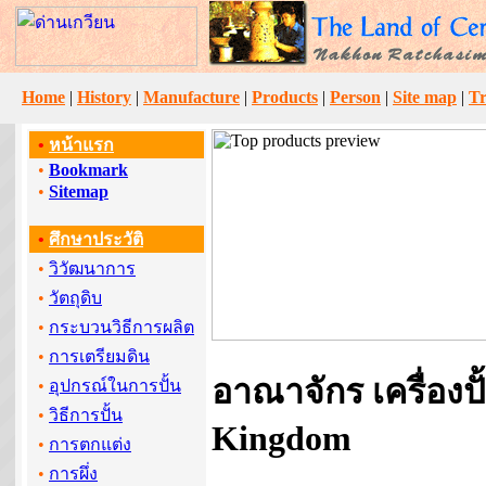
Home
|
History
|
Manufacture
|
Products
|
Person
|
Site map
|
Tr
•
หน้าแรก
•
Bookmark
•
Sitemap
•
ศึกษาประวัติ
•
วิวัฒนาการ
•
วัตถุดิบ
•
กระบวนวิธีการผลิต
•
การเตรียมดิน
อาณาจักร เครื่องปั
•
อุปกรณ์ในการปั้น
•
วิธีการปั้น
Kingdom
•
การตกแต่ง
•
การผึ่ง