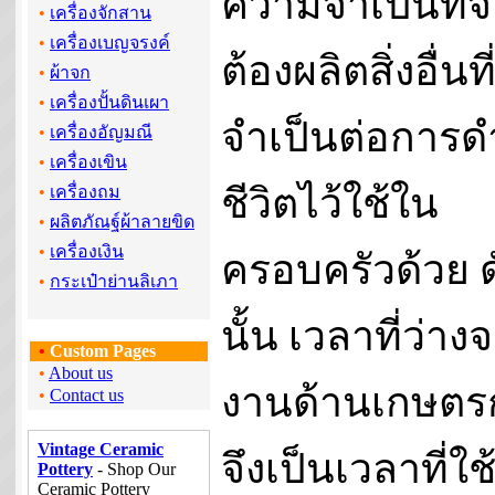
ความจำเป็นที่จ
•
เครื่องจักสาน
•
เครื่องเบญจรงค์
ต้องผลิตสิ่งอื่นที
•
ผ้าจก
•
เครื่องปั้นดินเผา
จำเป็นต่อการด
•
เครื่องอัญมณี
•
เครื่องเขิน
ชีวิตไว้ใช้ใน
•
เครื่องถม
•
ผลิตภัณฐ์ผ้าลายขิด
•
เครื่องเงิน
ครอบครัวด้วย ด
•
กระเป๋าย่านลิเภา
นั้น เวลาที่ว่าง
•
Custom Pages
•
About us
งานด้านเกษตร
•
Contact us
Vintage Ceramic
จึงเป็นเวลาที่ใช
Pottery
- Shop Our
Ceramic Pottery