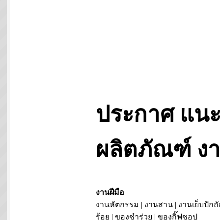
ประกาศ แนะ
ผลิตภัณฑ์ 
งานฝีมือ
งานหัตกรรม | งานสาน | งานเย็บปักถั
ร้อย | ของชำร่วย | ของกิ๊ฟชอป