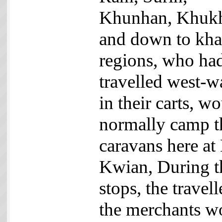
Khunhan, Khuk
and down to kh
regions, who ha
travelled west-w
in their carts, w
normally camp t
caravans here at
Kwian, During t
stops, the travell
the merchants w