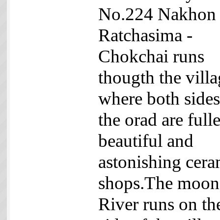
No.224 Nakhon
Ratchasima -
Chokchai runs
thougth the vill
where both sides
the orad are full
beautiful and
astonishing cera
shops.The moon
River runs on th