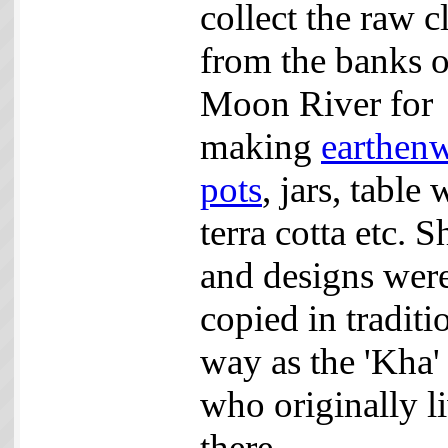
collect the raw c
from the banks o
Moon River for
making
earthen
pots
, jars, table 
terra cotta etc. 
and designs wer
copied in traditi
way as the 'Kha' 
who originally l
there.