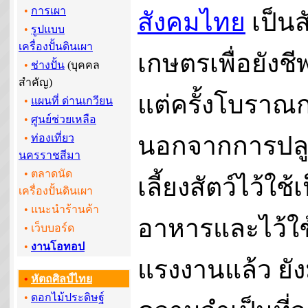
•
การเผา
สังคมไทย
เป็นส
•
รูปแบบ
เครื่องปั้นดินเผา
เกษตรเพื่อยังช
•
ช่างปั้น
(บุคคล
สำคัญ)
แต่ครั้งโบราณ
•
แผนที่ ด่านเกวียน
•
ศูนย์ช่วยเหลือ
นอกจากการปลู
•
ท่องเที่ยว
นครราชสีมา
• ตลาดนัด
เลี้ยงสัตว์ไว้ใช้
เครื่องปั้นดินเผา
• แนะนำร้านค้า
อาหารและไว้ใช
•
เว็บบอร์ด
•
งานโอทอป
แรงงานแล้ว ยัง
•
หัตถศิลป์ไทย
•
ดอกไม้ประดิษฐ์