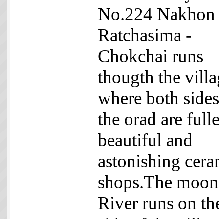
No.224 Nakhon
Ratchasima -
Chokchai runs
thougth the vill
where both sides
the orad are full
beautiful and
astonishing cera
shops.The moon
River runs on th