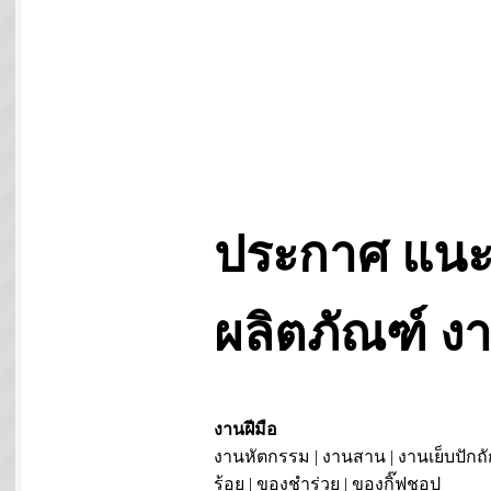
ประกาศ แนะ
ผลิตภัณฑ์ 
งานฝีมือ
งานหัตกรรม | งานสาน | งานเย็บปักถั
ร้อย | ของชำร่วย | ของกิ๊ฟชอป