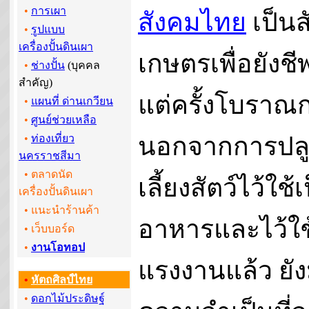
•
การเผา
สังคมไทย
เป็นส
•
รูปแบบ
เครื่องปั้นดินเผา
เกษตรเพื่อยังช
•
ช่างปั้น
(บุคคล
สำคัญ)
แต่ครั้งโบราณ
•
แผนที่ ด่านเกวียน
•
ศูนย์ช่วยเหลือ
นอกจากการปลู
•
ท่องเที่ยว
นครราชสีมา
• ตลาดนัด
เลี้ยงสัตว์ไว้ใช้
เครื่องปั้นดินเผา
• แนะนำร้านค้า
อาหารและไว้ใช
•
เว็บบอร์ด
•
งานโอทอป
แรงงานแล้ว ยัง
•
หัตถศิลป์ไทย
•
ดอกไม้ประดิษฐ์