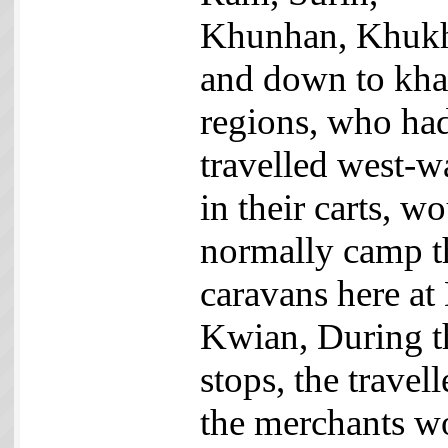
Khunhan, Khuk
and down to kh
regions, who ha
travelled west-w
in their carts, w
normally camp t
caravans here at
Kwian, During t
stops, the travell
the merchants w