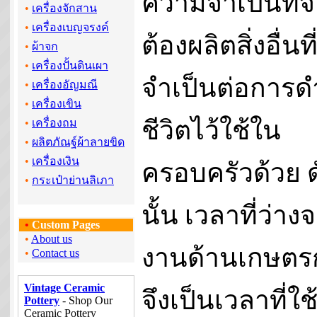
ความจำเป็นที่จ
•
เครื่องจักสาน
•
เครื่องเบญจรงค์
ต้องผลิตสิ่งอื่นที
•
ผ้าจก
•
เครื่องปั้นดินเผา
จำเป็นต่อการด
•
เครื่องอัญมณี
•
เครื่องเขิน
ชีวิตไว้ใช้ใน
•
เครื่องถม
•
ผลิตภัณฐ์ผ้าลายขิด
•
เครื่องเงิน
ครอบครัวด้วย ด
•
กระเป๋าย่านลิเภา
นั้น เวลาที่ว่าง
•
Custom Pages
•
About us
งานด้านเกษตร
•
Contact us
Vintage Ceramic
จึงเป็นเวลาที่ใช
Pottery
- Shop Our
Ceramic Pottery