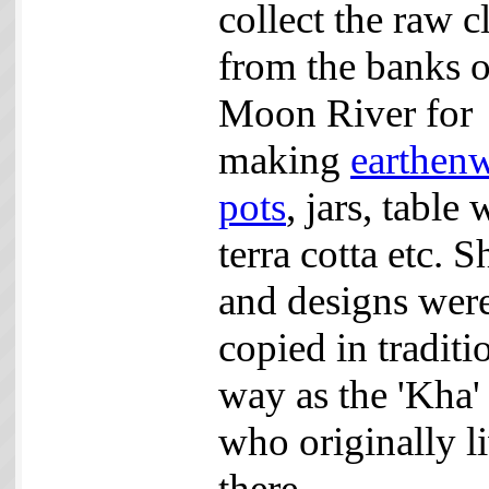
collect the raw c
from the banks o
Moon River for
making
earthen
pots
, jars, table 
terra cotta etc. 
and designs wer
copied in traditi
way as the 'Kha' 
who originally l
there.