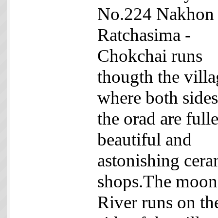
No.224 Nakhon
Ratchasima -
Chokchai runs
thougth the vill
where both sides
the orad are full
beautiful and
astonishing cera
shops.The moon
River runs on th