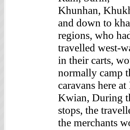
Khunhan, Khuk
and down to kh
regions, who ha
travelled west-w
in their carts, w
normally camp t
caravans here at
Kwian, During t
stops, the travell
the merchants w