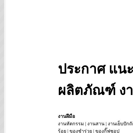
ประกาศ แนะ
ผลิตภัณฑ์ 
งานฝีมือ
งานหัตกรรม | งานสาน | งานเย็บปักถั
ร้อย | ของชำร่วย | ของกิ๊ฟชอป