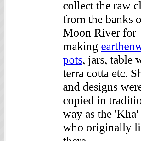
collect the raw c
from the banks o
Moon River for
making
earthen
pots
, jars, table 
terra cotta etc. 
and designs wer
copied in traditi
way as the 'Kha' 
who originally l
there.