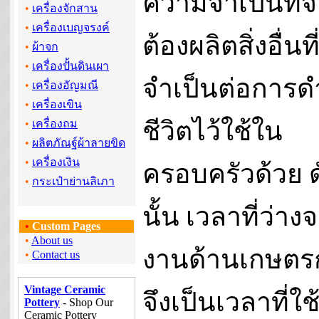
ความจำเป็นที่จ
•
เครื่องจักสาน
•
เครื่องเบญจรงค์
ต้องผลิตสิ่งอื่นที
•
ผ้าจก
•
เครื่องปั้นดินเผา
จำเป็นต่อการด
•
เครื่องอัญมณี
•
เครื่องเขิน
ชีวิตไว้ใช้ใน
•
เครื่องถม
•
ผลิตภัณฐ์ผ้าลายขิด
•
เครื่องเงิน
ครอบครัวด้วย ด
•
กระเป๋าย่านลิเภา
นั้น เวลาที่ว่าง
•
Custom Pages
•
About us
งานด้านเกษตร
•
Contact us
Vintage Ceramic
จึงเป็นเวลาที่ใช
Pottery
- Shop Our
Ceramic Pottery