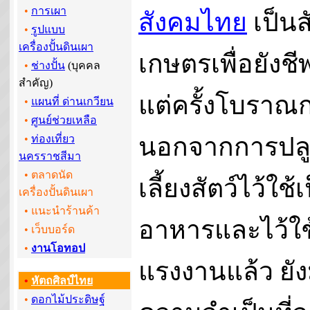
•
การเผา
สังคมไทย
เป็นส
•
รูปแบบ
เครื่องปั้นดินเผา
เกษตรเพื่อยังช
•
ช่างปั้น
(บุคคล
สำคัญ)
แต่ครั้งโบราณ
•
แผนที่ ด่านเกวียน
•
ศูนย์ช่วยเหลือ
นอกจากการปลู
•
ท่องเที่ยว
นครราชสีมา
• ตลาดนัด
เลี้ยงสัตว์ไว้ใช้
เครื่องปั้นดินเผา
• แนะนำร้านค้า
อาหารและไว้ใช
•
เว็บบอร์ด
•
งานโอทอป
แรงงานแล้ว ยัง
•
หัตถศิลป์ไทย
•
ดอกไม้ประดิษฐ์