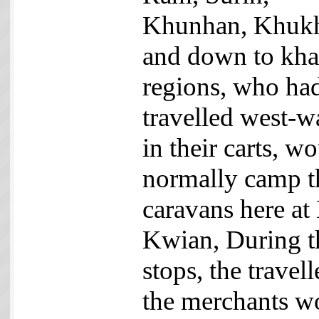
Khunhan, Khuk
and down to kh
regions, who ha
travelled west-w
in their carts, w
normally camp t
caravans here at
Kwian, During t
stops, the travell
the merchants w