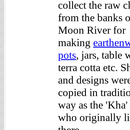
collect the raw c
from the banks o
Moon River for
making
earthen
pots
, jars, table 
terra cotta etc. 
and designs wer
copied in traditi
way as the 'Kha' 
who originally l
there.