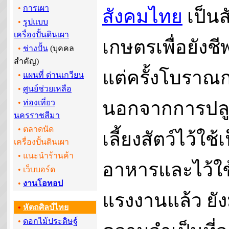
•
การเผา
สังคมไทย
เป็นส
•
รูปแบบ
เครื่องปั้นดินเผา
เกษตรเพื่อยังช
•
ช่างปั้น
(บุคคล
สำคัญ)
แต่ครั้งโบราณ
•
แผนที่ ด่านเกวียน
•
ศูนย์ช่วยเหลือ
นอกจากการปลู
•
ท่องเที่ยว
นครราชสีมา
• ตลาดนัด
เลี้ยงสัตว์ไว้ใช้
เครื่องปั้นดินเผา
• แนะนำร้านค้า
อาหารและไว้ใช
•
เว็บบอร์ด
•
งานโอทอป
แรงงานแล้ว ยัง
•
หัตถศิลป์ไทย
•
ดอกไม้ประดิษฐ์