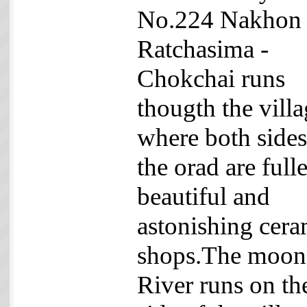
No.224 Nakhon
Ratchasima -
Chokchai runs
thougth the vill
where both sides
the orad are full
beautiful and
astonishing cera
shops.The moon
River runs on th