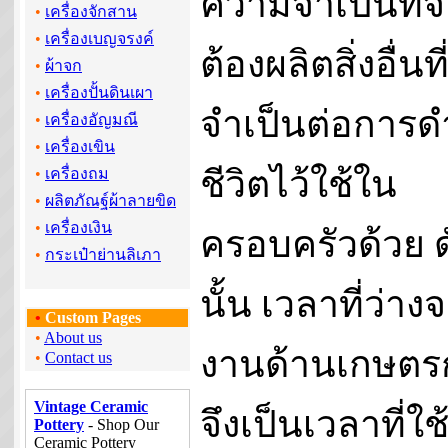
ความจำเป็นที่จ
•
เครื่องจักสาน
•
เครื่องเบญจรงค์
ต้องผลิตสิ่งอื่นที
•
ผ้าจก
•
เครื่องปั้นดินเผา
จำเป็นต่อการด
•
เครื่องอัญมณี
•
เครื่องเขิน
ชีวิตไว้ใช้ใน
•
เครื่องถม
•
ผลิตภัณฐ์ผ้าลายขิด
•
เครื่องเงิน
ครอบครัวด้วย ด
•
กระเป๋าย่านลิเภา
นั้น เวลาที่ว่าง
•
Custom Pages
•
About us
งานด้านเกษตร
•
Contact us
Vintage Ceramic
จึงเป็นเวลาที่ใช
Pottery
- Shop Our
Ceramic Pottery