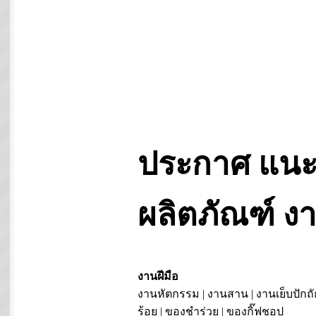
ประกาศ แนะ
ผลิตภัณฑ์ 
งานฝีมือ
งานหัตกรรม | งานสาน | งานเย็บปักถั
ร้อย | ของชำร่วย | ของกิ๊ฟชอป