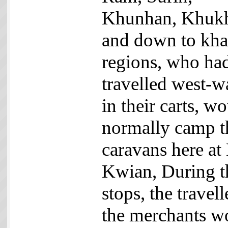
Khunhan, Khuk
and down to kh
regions, who ha
travelled west-w
in their carts, w
normally camp t
caravans here at
Kwian, During t
stops, the travell
the merchants w