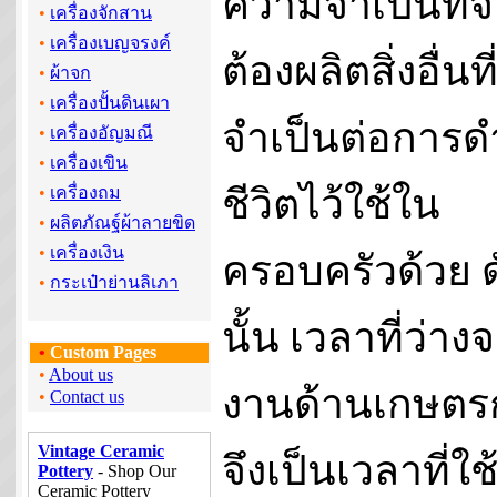
ความจำเป็นที่จ
•
เครื่องจักสาน
•
เครื่องเบญจรงค์
ต้องผลิตสิ่งอื่นที
•
ผ้าจก
•
เครื่องปั้นดินเผา
จำเป็นต่อการด
•
เครื่องอัญมณี
•
เครื่องเขิน
ชีวิตไว้ใช้ใน
•
เครื่องถม
•
ผลิตภัณฐ์ผ้าลายขิด
•
เครื่องเงิน
ครอบครัวด้วย ด
•
กระเป๋าย่านลิเภา
นั้น เวลาที่ว่าง
•
Custom Pages
•
About us
งานด้านเกษตร
•
Contact us
Vintage Ceramic
จึงเป็นเวลาที่ใช
Pottery
- Shop Our
Ceramic Pottery