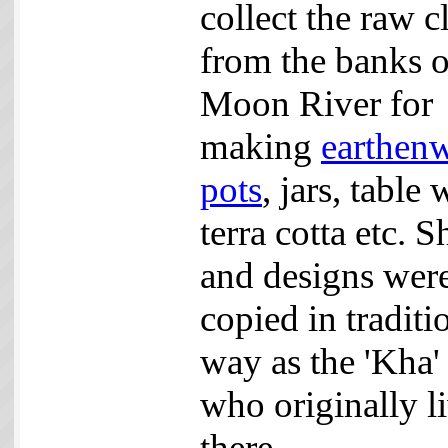
collect the raw c
from the banks o
Moon River for
making
earthen
pots
, jars, table 
terra cotta etc. 
and designs wer
copied in traditi
way as the 'Kha' 
who originally l
there.