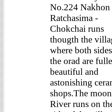
No.224 Nakhon
Ratchasima -
Chokchai runs
thougth the vill
where both sides
the orad are full
beautiful and
astonishing cera
shops.The moon
River runs on th