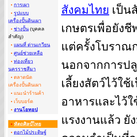
•
การเผา
สังคมไทย
เป็นส
•
รูปแบบ
เครื่องปั้นดินเผา
เกษตรเพื่อยังช
•
ช่างปั้น
(บุคคล
สำคัญ)
แต่ครั้งโบราณ
•
แผนที่ ด่านเกวียน
•
ศูนย์ช่วยเหลือ
นอกจากการปลู
•
ท่องเที่ยว
นครราชสีมา
• ตลาดนัด
เลี้ยงสัตว์ไว้ใช้
เครื่องปั้นดินเผา
• แนะนำร้านค้า
อาหารและไว้ใช
•
เว็บบอร์ด
•
งานโอทอป
แรงงานแล้ว ยัง
•
หัตถศิลป์ไทย
•
ดอกไม้ประดิษฐ์