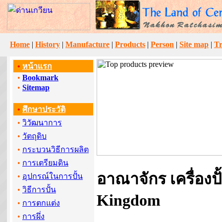
Home
|
History
|
Manufacture
|
Products
|
Person
|
Site map
|
Tr
•
หน้าแรก
•
Bookmark
•
Sitemap
•
ศึกษาประวัติ
•
วิวัฒนาการ
•
วัตถุดิบ
•
กระบวนวิธีการผลิต
•
การเตรียมดิน
อาณาจักร เครื่องปั
•
อุปกรณ์ในการปั้น
•
วิธีการปั้น
Kingdom
•
การตกแต่ง
•
การผึ่ง