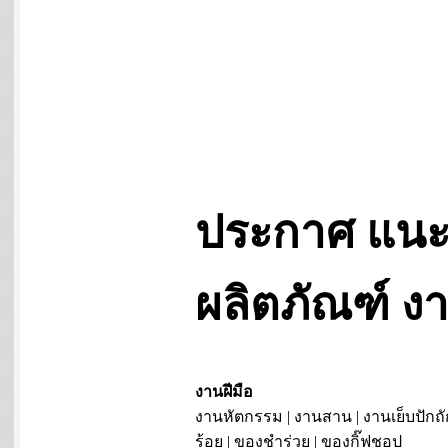
ประกาศ แนะ
ผลิตภัณฑ์ 
งานฝีมือ
งานหัตกรรม | งานสาน | งานเย็บปักถั
ร้อย | ของชำร่วย | ของกิ๊ฟชอป