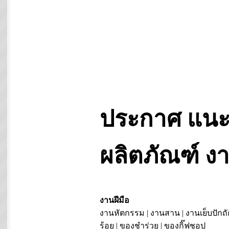
ประกาศ แนะ
ผลิตภัณฑ์ 
งานฝีมือ
งานหัตกรรม | งานสาน | งานเย็บปักถั
ร้อย | ของชำร่วย | ของกิ๊ฟชอป