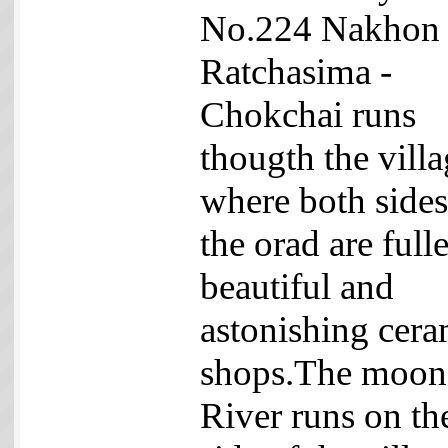
No.224 Nakhon
Ratchasima -
Chokchai runs
thougth the vill
where both sides
the orad are full
beautiful and
astonishing cera
shops.The moon
River runs on th