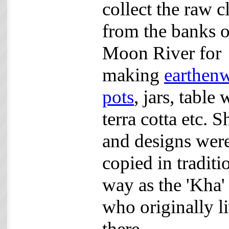
collect the raw c
from the banks o
Moon River for
making
earthen
pots
, jars, table 
terra cotta etc. 
and designs wer
copied in traditi
way as the 'Kha' 
who originally l
there.