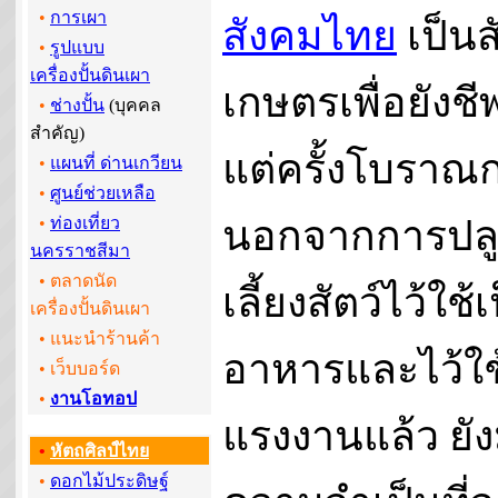
•
การเผา
สังคมไทย
เป็นส
•
รูปแบบ
เครื่องปั้นดินเผา
เกษตรเพื่อยังช
•
ช่างปั้น
(บุคคล
สำคัญ)
แต่ครั้งโบราณ
•
แผนที่ ด่านเกวียน
•
ศูนย์ช่วยเหลือ
นอกจากการปลู
•
ท่องเที่ยว
นครราชสีมา
• ตลาดนัด
เลี้ยงสัตว์ไว้ใช้
เครื่องปั้นดินเผา
• แนะนำร้านค้า
อาหารและไว้ใช
•
เว็บบอร์ด
•
งานโอทอป
แรงงานแล้ว ยัง
•
หัตถศิลป์ไทย
•
ดอกไม้ประดิษฐ์