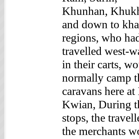
Khunhan, Khuk
and down to kh
regions, who ha
travelled west-w
in their carts, w
normally camp t
caravans here at
Kwian, During t
stops, the travell
the merchants w