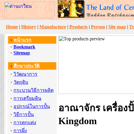
Home
|
History
|
Manufacture
|
Products
|
Person
|
Site map
|
Tr
•
หน้าแรก
•
Bookmark
•
Sitemap
•
ศึกษาประวัติ
•
วิวัฒนาการ
•
วัตถุดิบ
•
กระบวนวิธีการผลิต
•
การเตรียมดิน
อาณาจักร เครื่องปั
•
อุปกรณ์ในการปั้น
•
วิธีการปั้น
Kingdom
•
การตกแต่ง
•
การผึ่ง