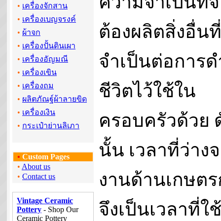
ความจำเป็นที่จ
•
เครื่องจักสาน
•
เครื่องเบญจรงค์
ต้องผลิตสิ่งอื่นที
•
ผ้าจก
•
เครื่องปั้นดินเผา
จำเป็นต่อการด
•
เครื่องอัญมณี
•
เครื่องเขิน
ชีวิตไว้ใช้ใน
•
เครื่องถม
•
ผลิตภัณฐ์ผ้าลายขิด
•
เครื่องเงิน
ครอบครัวด้วย ด
•
กระเป๋าย่านลิเภา
นั้น เวลาที่ว่าง
•
Custom Pages
•
About us
งานด้านเกษตร
•
Contact us
Vintage Ceramic
จึงเป็นเวลาที่ใช
Pottery
- Shop Our
Ceramic Pottery