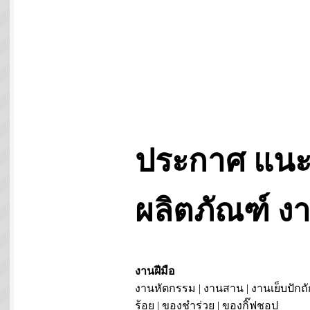
ประกาศ แนะ
ผลิตภัณฑ์ 
งานฝีมือ
งานหัตกรรม | งานสาน | งานเย็บปักถั
ร้อย | ของชำร่วย | ของกิ๊ฟชอป