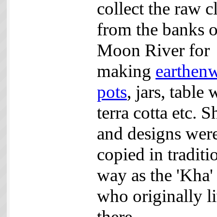
collect the raw c
from the banks o
Moon River for
making
earthen
pots
, jars, table 
terra cotta etc. 
and designs wer
copied in traditi
way as the 'Kha' 
who originally l
there.