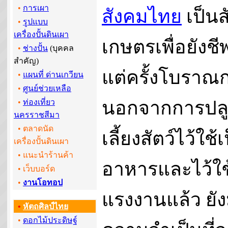
•
การเผา
สังคมไทย
เป็นส
•
รูปแบบ
เครื่องปั้นดินเผา
เกษตรเพื่อยังช
•
ช่างปั้น
(บุคคล
สำคัญ)
แต่ครั้งโบราณ
•
แผนที่ ด่านเกวียน
•
ศูนย์ช่วยเหลือ
นอกจากการปลู
•
ท่องเที่ยว
นครราชสีมา
• ตลาดนัด
เลี้ยงสัตว์ไว้ใช้
เครื่องปั้นดินเผา
• แนะนำร้านค้า
อาหารและไว้ใช
•
เว็บบอร์ด
•
งานโอทอป
แรงงานแล้ว ยัง
•
หัตถศิลป์ไทย
•
ดอกไม้ประดิษฐ์