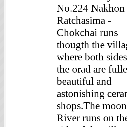
No.224 Nakhon
Ratchasima -
Chokchai runs
thougth the vill
where both sides
the orad are full
beautiful and
astonishing cera
shops.The moon
River runs on th