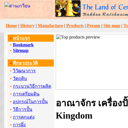
Home
|
History
|
Manufacture
|
Products
|
Person
|
Site map
|
Tr
•
หน้าแรก
•
Bookmark
•
Sitemap
•
ศึกษาประวัติ
•
วิวัฒนาการ
•
วัตถุดิบ
•
กระบวนวิธีการผลิต
•
การเตรียมดิน
อาณาจักร เครื่องปั
•
อุปกรณ์ในการปั้น
•
วิธีการปั้น
Kingdom
•
การตกแต่ง
•
การผึ่ง