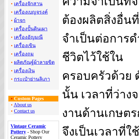
ความจำเป็นที่จ
•
เครื่องจักสาน
•
เครื่องเบญจรงค์
ต้องผลิตสิ่งอื่นที
•
ผ้าจก
•
เครื่องปั้นดินเผา
จำเป็นต่อการด
•
เครื่องอัญมณี
•
เครื่องเขิน
ชีวิตไว้ใช้ใน
•
เครื่องถม
•
ผลิตภัณฐ์ผ้าลายขิด
•
เครื่องเงิน
ครอบครัวด้วย ด
•
กระเป๋าย่านลิเภา
นั้น เวลาที่ว่าง
•
Custom Pages
•
About us
งานด้านเกษตร
•
Contact us
Vintage Ceramic
จึงเป็นเวลาที่ใช
Pottery
- Shop Our
Ceramic Pottery