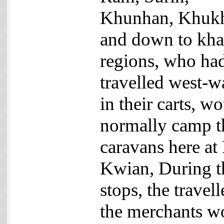
Khunhan, Khuk
and down to kh
regions, who ha
travelled west-w
in their carts, w
normally camp t
caravans here at
Kwian, During t
stops, the travell
the merchants w