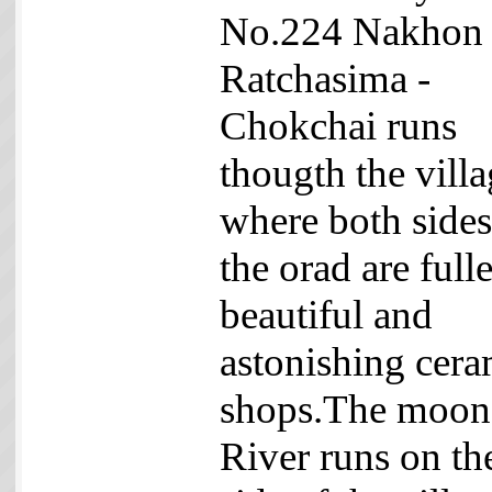
No.224 Nakhon
Ratchasima -
Chokchai runs
thougth the vill
where both sides
the orad are full
beautiful and
astonishing cera
shops.The moon
River runs on th