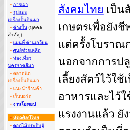
•
การเผา
สังคมไทย
เป็นส
•
รูปแบบ
เครื่องปั้นดินเผา
เกษตรเพื่อยังช
•
ช่างปั้น
(บุคคล
สำคัญ)
แต่ครั้งโบราณ
•
แผนที่ ด่านเกวียน
•
ศูนย์ช่วยเหลือ
นอกจากการปลู
•
ท่องเที่ยว
นครราชสีมา
• ตลาดนัด
เลี้ยงสัตว์ไว้ใช้
เครื่องปั้นดินเผา
• แนะนำร้านค้า
อาหารและไว้ใช
•
เว็บบอร์ด
•
งานโอทอป
แรงงานแล้ว ยัง
•
หัตถศิลป์ไทย
•
ดอกไม้ประดิษฐ์