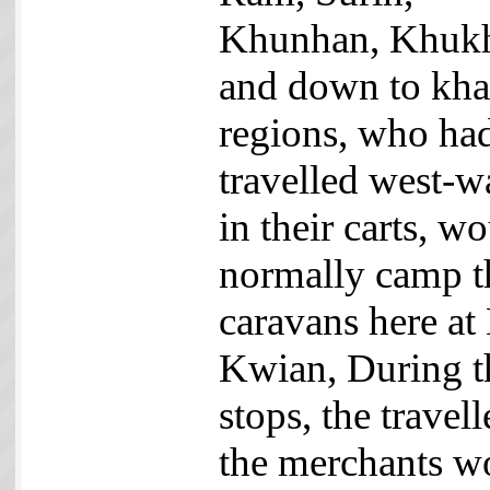
Khunhan, Khuk
and down to kh
regions, who ha
travelled west-w
in their carts, w
normally camp t
caravans here at
Kwian, During t
stops, the travell
the merchants w