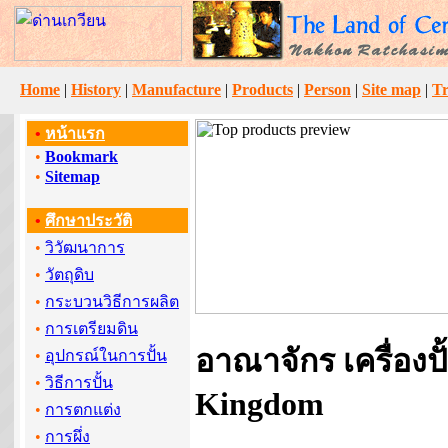
Home
|
History
|
Manufacture
|
Products
|
Person
|
Site map
|
Tr
•
หน้าแรก
•
Bookmark
•
Sitemap
•
ศึกษาประวัติ
•
วิวัฒนาการ
•
วัตถุดิบ
•
กระบวนวิธีการผลิต
•
การเตรียมดิน
อาณาจักร เครื่องปั
•
อุปกรณ์ในการปั้น
•
วิธีการปั้น
Kingdom
•
การตกแต่ง
•
การผึ่ง