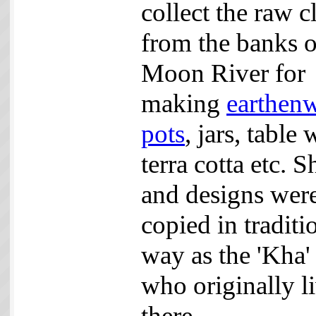
collect the raw c
from the banks o
Moon River for
making
earthen
pots
, jars, table 
terra cotta etc. 
and designs wer
copied in traditi
way as the 'Kha' 
who originally l
there.