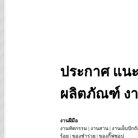
ประกาศ แนะ
ผลิตภัณฑ์ 
งานฝีมือ
งานหัตกรรม | งานสาน | งานเย็บปักถั
ร้อย | ของชำร่วย | ของกิ๊ฟชอป