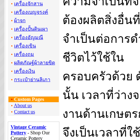
ความจำเป็นที่จ
•
เครื่องจักสาน
•
เครื่องเบญจรงค์
ต้องผลิตสิ่งอื่นที
•
ผ้าจก
•
เครื่องปั้นดินเผา
จำเป็นต่อการด
•
เครื่องอัญมณี
•
เครื่องเขิน
ชีวิตไว้ใช้ใน
•
เครื่องถม
•
ผลิตภัณฐ์ผ้าลายขิด
•
เครื่องเงิน
ครอบครัวด้วย ด
•
กระเป๋าย่านลิเภา
นั้น เวลาที่ว่าง
•
Custom Pages
•
About us
งานด้านเกษตร
•
Contact us
Vintage Ceramic
จึงเป็นเวลาที่ใช
Pottery
- Shop Our
Ceramic Pottery