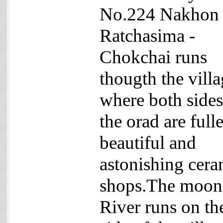
No.224 Nakhon
Ratchasima -
Chokchai runs
thougth the vill
where both sides
the orad are full
beautiful and
astonishing cera
shops.The moon
River runs on th