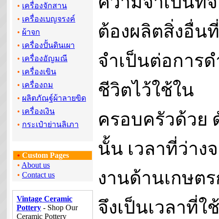
ความจำเป็นที่จ
•
เครื่องจักสาน
•
เครื่องเบญจรงค์
ต้องผลิตสิ่งอื่นที
•
ผ้าจก
•
เครื่องปั้นดินเผา
จำเป็นต่อการด
•
เครื่องอัญมณี
•
เครื่องเขิน
ชีวิตไว้ใช้ใน
•
เครื่องถม
•
ผลิตภัณฐ์ผ้าลายขิด
•
เครื่องเงิน
ครอบครัวด้วย ด
•
กระเป๋าย่านลิเภา
นั้น เวลาที่ว่าง
•
Custom Pages
•
About us
งานด้านเกษตร
•
Contact us
Vintage Ceramic
จึงเป็นเวลาที่ใช
Pottery
- Shop Our
Ceramic Pottery