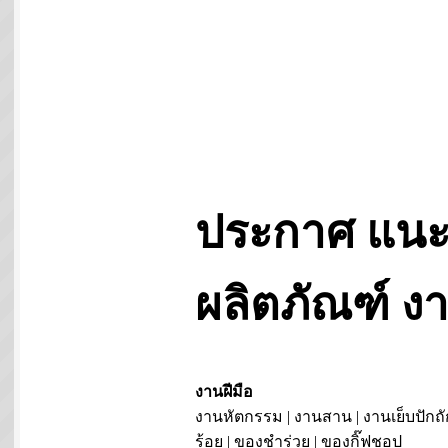
ประกาศ แนะ
ผลิตภัณฑ์ 
งานฝีมือ
งานหัตกรรม | งานสาน | งานเย็บปักถั
ร้อย | ของชำร่วย | ของกิ๊ฟชอป