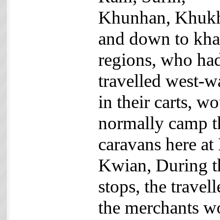
Khunhan, Khuk
and down to kh
regions, who ha
travelled west-w
in their carts, w
normally camp t
caravans here at
Kwian, During t
stops, the travell
the merchants w