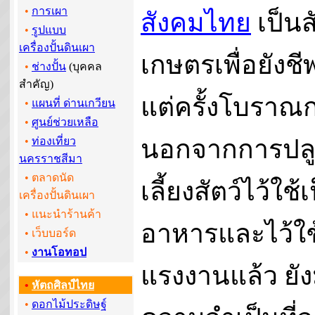
•
การเผา
สังคมไทย
เป็นส
•
รูปแบบ
เครื่องปั้นดินเผา
เกษตรเพื่อยังช
•
ช่างปั้น
(บุคคล
สำคัญ)
แต่ครั้งโบราณ
•
แผนที่ ด่านเกวียน
•
ศูนย์ช่วยเหลือ
นอกจากการปลู
•
ท่องเที่ยว
นครราชสีมา
• ตลาดนัด
เลี้ยงสัตว์ไว้ใช้
เครื่องปั้นดินเผา
• แนะนำร้านค้า
อาหารและไว้ใช
•
เว็บบอร์ด
•
งานโอทอป
แรงงานแล้ว ยัง
•
หัตถศิลป์ไทย
•
ดอกไม้ประดิษฐ์