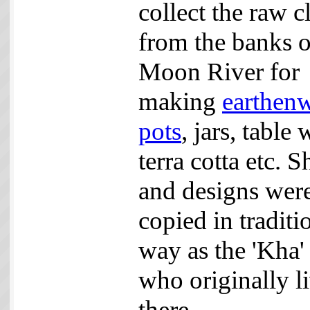
collect the raw c
from the banks o
Moon River for
making
earthen
pots
, jars, table 
terra cotta etc. 
and designs wer
copied in traditi
way as the 'Kha' 
who originally l
there.