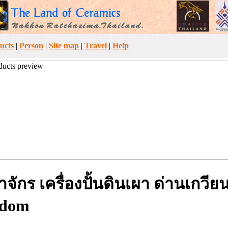
ucts
|
Person
|
Site map
|
Travel
|
Help
ักร เครื่องปั้นดินเผา ด่านเกวียน
gdom