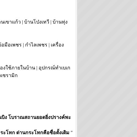
นเขาแก้ว | บ้านโป่งเทวี | บ้านทุ่ง
้อมือเพชร | กำไลเพชร | เครื่อง
ของใช้ภายในบ้าน | อุปกรณ์ทำเบเก
้วเซรามิก
านบิง โบราณสถานยอดยิ่งปรางค์พะ
ะโทก ด่านกระโทกคือชื่อดั้งเดิม
"