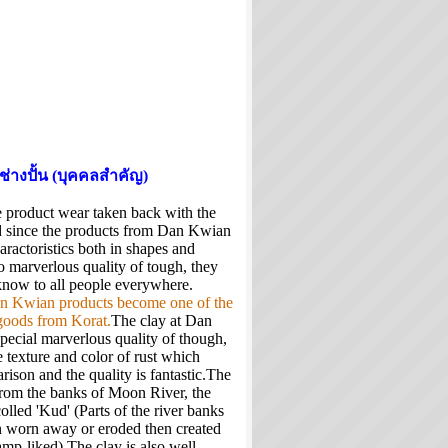
ช่างปั้น (บุคคลสำคัญ)
 product wear taken back with the
 since the products from Dan Kwian
aractoristics both in shapes and
o marverlous quality of tough, they
now to all people everywhere.
an Kwian products become one of the
goods from Korat.
The clay at Dan
pecial marverlous quality of though,
le texture and color of rust which
ison and the quality is fantastic.The
 from the banks of Moon River, the
colled 'Kud' (Parts of the river banks
n worn away or eroded then created
mp-liked).The clay is also well