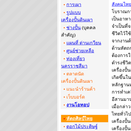
สังคมไท
•
การเผา
โบราณกาล
•
รูปแบบ
เป็นอาหา
เครื่องปั้นดินเผา
จำเป็นที่
•
ช่างปั้น
(บุคคล
ชีวิตไว้ใ
สำคัญ)
จากงานด้
•
แผนที่ ด่านเกวียน
ด้านหัตถ
•
ศูนย์ช่วยเหลือ
ต้องการใช
•
ท่องเที่ยว
ดำรงชีวิ
นครราชสีมา
เครื่องปั้
• ตลาดนัด
เกิดขึ้นใ
เครื่องปั้นดินเผา
หลักฐานห
• แนะนำร้านค้า
การทำเคร
•
เว็บบอร์ด
อีสานมานา
•
งานโอทอป
เมื่อกล่า
ไทยทั่วไป
•
หัตถศิลป์ไทย
เครื่องปั
•
ดอกไม้ประดิษฐ์
เครื่องปั้