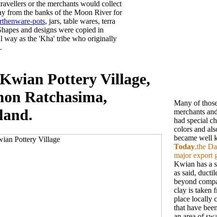
 travellers or the merchants would collect
ay from the banks of the Moon River for
rthenware-pots
, jars, table wares, terra
 Shapes and designs were copied in
al way as the 'Kha' tribe who originally
.
Kwian Pottery Village,
on Ratchasima,
Many of those
land.
merchants and
had special ch
colors and als
became well k
Today
,the D
major export 
Kwian has a s
as said, ducti
beyond compar
clay is taken
place locally 
that have bee
an area of swa