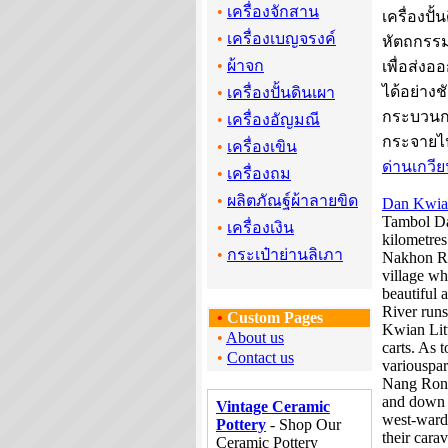
•
เครื่องจักสาน
เครื่องปั
•
เครื่องเบญจรงค์
หัตถกรรม
•
ผ้าจก
เพื่อส่งอ
ได้อย่างช
•
เครื่องปั้นดินเผา
กระบวนกา
•
เครื่องอัญมณี
กระจายไ
•
เครื่องเขิน
ด่านเกวี
•
เครื่องถม
•
ผลิตภัณฐ์ผ้าลายขิด
Dan Kwia
Tambol Da
•
เครื่องเงิน
kilometres
•
กระเป๋าย่านลิเภา
Nakhon Ra
village wh
beautiful
River runs
•
Custom Pages
Kwian Litt
•
About us
carts. As 
•
Contact us
variouspar
Nang Rong
and down 
Vintage Ceramic
west-wards
Pottery
- Shop Our
their cara
Ceramic Pottery