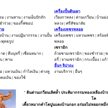
เครื่องปั้นดินเผา
ม | งานสาน | งานเย็บปักถัก
เวียงกาหลง | ด่านเกวียน | บ้านม่อ
งชำร่วย | ของกิ๊ฟชอป
หลวง | ศรีสัชนาลัย
าย
เครื่องเพชรพลอย
บ้าน | งานปฏิมากรรม | งานปั้น
เครื่องเพชร | แหวนเพชร | สร้อยข
ะพุทธรูป
พลอย
เซรามิก
ถาด | หีบบุหรี่ | เชี่ยนหมาก |
ถ้วยชามเซรามิก | ของชำร่วย | 
ลับ | พาน
อรี่ | จานเซรามิก | กระเบื้อง | แก
อื่นๆ จิปาถะ
อ | แหวนเงิน | กำไลเงิน | ต่างหู
งานบริการ | อื่นๆ
อยคอเงิน | ของใช้
"
ดินด่านเกวียนเลิศล้ำ ประติมากรรมทองเหลืองบ้
โค
เคี้ยวหมากคำโตปูนแดงบ้านกอก อร่อยไม่หยอกหมี่กร