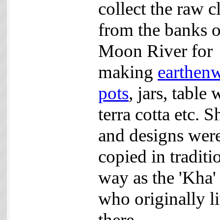
collect the raw c
from the banks o
Moon River for
making
earthen
pots
, jars, table 
terra cotta etc. 
and designs wer
copied in traditi
way as the 'Kha' 
who originally l
there.