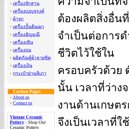
ความจำเป็นที่จ
•
เครื่องจักสาน
•
เครื่องเบญจรงค์
ต้องผลิตสิ่งอื่นที
•
ผ้าจก
•
เครื่องปั้นดินเผา
จำเป็นต่อการด
•
เครื่องอัญมณี
•
เครื่องเขิน
ชีวิตไว้ใช้ใน
•
เครื่องถม
•
ผลิตภัณฐ์ผ้าลายขิด
•
เครื่องเงิน
ครอบครัวด้วย ด
•
กระเป๋าย่านลิเภา
นั้น เวลาที่ว่าง
•
Custom Pages
•
About us
งานด้านเกษตร
•
Contact us
Vintage Ceramic
จึงเป็นเวลาที่ใช
Pottery
- Shop Our
Ceramic Pottery