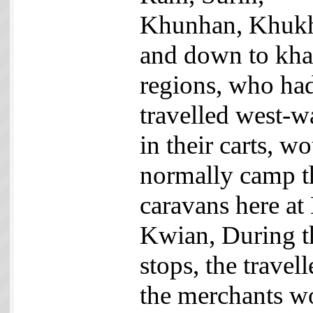
Khunhan, Khuk
and down to kh
regions, who ha
travelled west-w
in their carts, w
normally camp t
caravans here at
Kwian, During t
stops, the travell
the merchants w