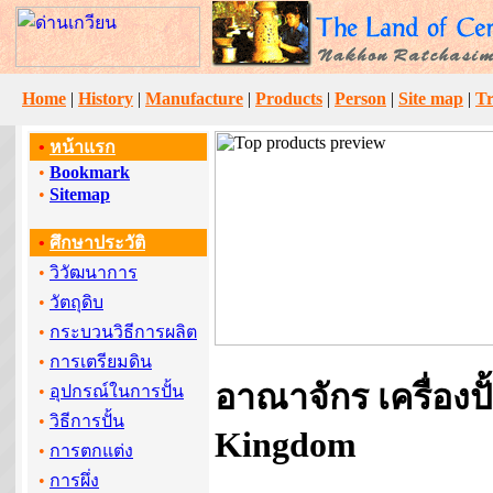
Home
|
History
|
Manufacture
|
Products
|
Person
|
Site map
|
Tr
•
หน้าแรก
•
Bookmark
•
Sitemap
•
ศึกษาประวัติ
•
วิวัฒนาการ
•
วัตถุดิบ
•
กระบวนวิธีการผลิต
•
การเตรียมดิน
อาณาจักร เครื่องปั
•
อุปกรณ์ในการปั้น
•
วิธีการปั้น
Kingdom
•
การตกแต่ง
•
การผึ่ง