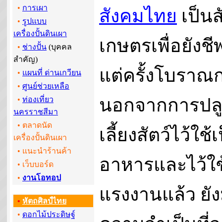
•
การเผา
สังคมไทย
เป็นส
•
รูปแบบ
เครื่องปั้นดินเผา
เกษตรเพื่อยังช
•
ช่างปั้น
(บุคคล
สำคัญ)
แต่ครั้งโบราณ
•
แผนที่ ด่านเกวียน
•
ศูนย์ช่วยเหลือ
นอกจากการปลู
•
ท่องเที่ยว
นครราชสีมา
• ตลาดนัด
เลี้ยงสัตว์ไว้ใช้
เครื่องปั้นดินเผา
• แนะนำร้านค้า
อาหารและไว้ใช
•
เว็บบอร์ด
•
งานโอทอป
แรงงานแล้ว ยัง
•
หัตถศิลป์ไทย
•
ดอกไม้ประดิษฐ์