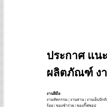
ประกาศ แนะ
ผลิตภัณฑ์ 
งานฝีมือ
งานหัตกรรม | งานสาน | งานเย็บปักถั
ร้อย | ของชำร่วย | ของกิ๊ฟชอป