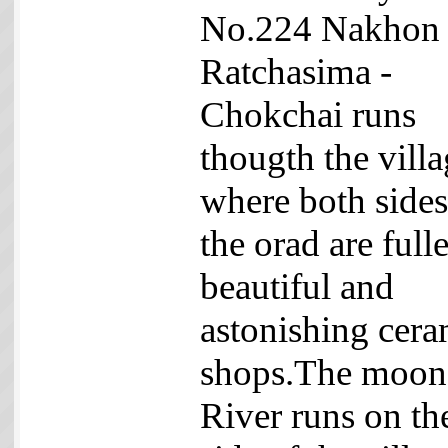
No.224 Nakhon
Ratchasima -
Chokchai runs
thougth the vill
where both sides
the orad are full
beautiful and
astonishing cera
shops.The moon
River runs on th